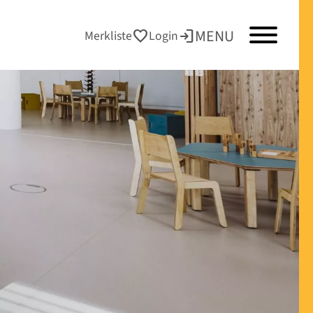
MENU
favorite
login
Merkliste
Login