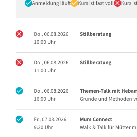
check
check
close
Anmeldung läuft
Kurs ist fast voll
Kurs i
close
Do., 06.08.2026
Stillberatung
10:00 Uhr
close
Do., 06.08.2026
Stillberatung
11:00 Uhr
check
Do., 06.08.2026
Themen-Talk mit Hebamm
16:00 Uhr
Gründe und Methoden ver
check
Fr., 07.08.2026
Mum Connect
9:30 Uhr
Walk & Talk für Mütter 