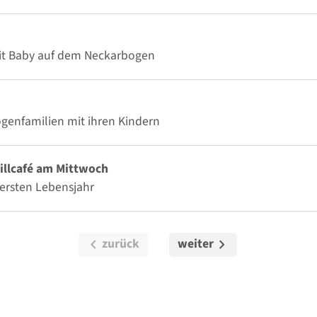
mit Baby auf dem Neckarbogen
ogenfamilien mit ihren Kindern
illcafé am Mittwoch
ersten Lebensjahr
chevron_left
chevron_right
zurück
weiter