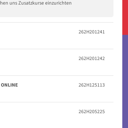
ühen uns Zusatzkurse einzurichten
262H201241
262H201242
E ONLINE
262H125113
262H205225