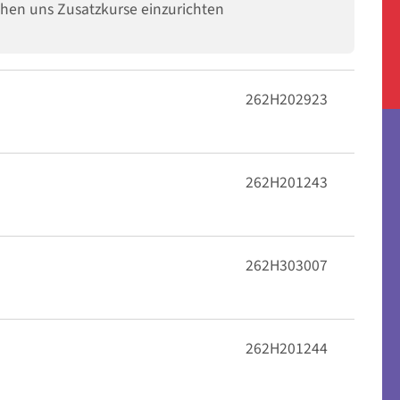
ühen uns Zusatzkurse einzurichten
262H202923
262H201243
262H303007
262H201244