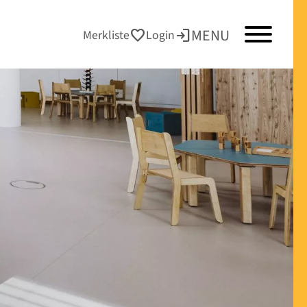
MENU
favorite
login
Merkliste
Login