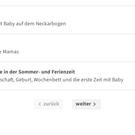
mit Baby auf dem Neckarbogen
de Mamas
in der Sommer- und Ferienzeit
chaft, Geburt, Wochenbett und die erste Zeit mit Baby
chevron_left
chevron_right
zurück
weiter