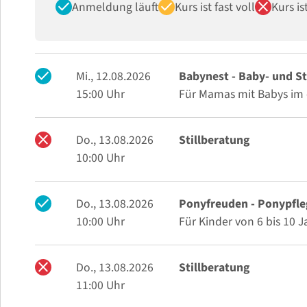
check
check
close
Anmeldung läuft
Kurs ist fast voll
Kurs i
check
Mi., 12.08.2026
Babynest - Baby- und St
15:00 Uhr
Für Mamas mit Babys im 
close
Do., 13.08.2026
Stillberatung
10:00 Uhr
check
Do., 13.08.2026
Ponyfreuden - Ponypfle
10:00 Uhr
Für Kinder von 6 bis 10 
close
Do., 13.08.2026
Stillberatung
11:00 Uhr