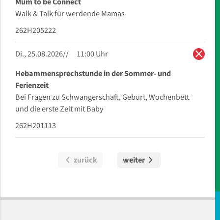
Mum to be Connect
Walk & Talk für werdende Mamas
262H205222
close
Di., 25.08.2026
11:00 Uhr
Hebammensprechstunde in der Sommer- und
Ferienzeit
Bei Fragen zu Schwangerschaft, Geburt, Wochenbett
und die erste Zeit mit Baby
262H201113
chevron_left
chevron_right
zurück
weiter