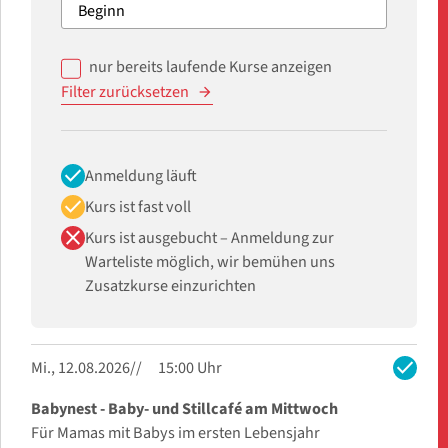
nur bereits laufende Kurse anzeigen
Filter zurücksetzen
check
Anmeldung läuft
check
Kurs ist fast voll
close
Kurs ist ausgebucht – Anmeldung zur
Warteliste möglich, wir bemühen uns
Zusatzkurse einzurichten
check
Mi., 12.08.2026
15:00 Uhr
Babynest - Baby- und Stillcafé am Mittwoch
Für Mamas mit Babys im ersten Lebensjahr