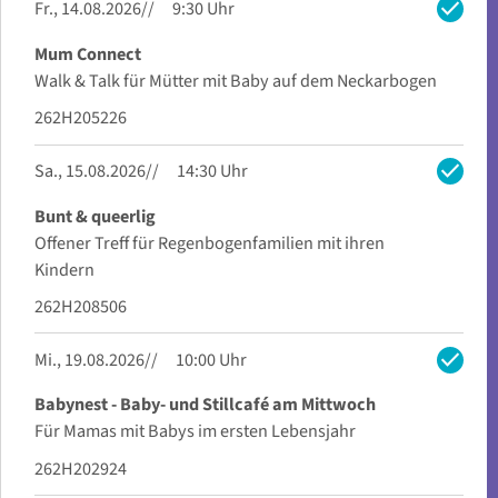
check
Fr., 14.08.2026
9:30 Uhr
Mum Connect
Walk & Talk für Mütter mit Baby auf dem Neckarbogen
262H205226
check
Sa., 15.08.2026
14:30 Uhr
Bunt & queerlig
Offener Treff für Regenbogenfamilien mit ihren
Kindern
262H208506
check
Mi., 19.08.2026
10:00 Uhr
Babynest - Baby- und Stillcafé am Mittwoch
Für Mamas mit Babys im ersten Lebensjahr
262H202924