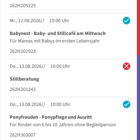
262H205225
check
Mi., 12.08.2026
15:00 Uhr
Babynest - Baby- und Stillcafé am Mittwoch
Für Mamas mit Babys im ersten Lebensjahr
262H202923
close
Do., 13.08.2026
10:00 Uhr
Stillberatung
262H201243
check
Do., 13.08.2026
10:00 Uhr
Ponyfreuden - Ponypflege und Ausritt
Für Kinder von 6 bis 10 Jahren ohne Begleitperson
262H303007