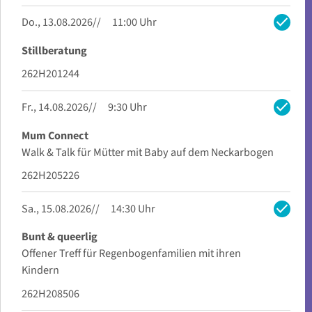
check
Do., 13.08.2026
11:00 Uhr
Stillberatung
262H201244
check
Fr., 14.08.2026
9:30 Uhr
Mum Connect
Walk & Talk für Mütter mit Baby auf dem Neckarbogen
262H205226
check
Sa., 15.08.2026
14:30 Uhr
Bunt & queerlig
Offener Treff für Regenbogenfamilien mit ihren
Kindern
262H208506