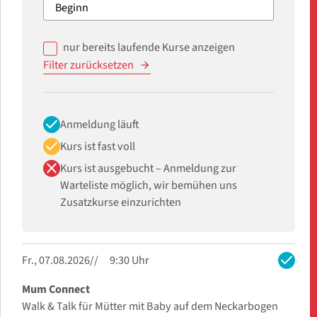
nur bereits laufende Kurse anzeigen
Filter zurücksetzen
check
Anmeldung läuft
check
Kurs ist fast voll
close
Kurs ist ausgebucht – Anmeldung zur
Warteliste möglich, wir bemühen uns
Zusatzkurse einzurichten
check
Fr., 07.08.2026
9:30 Uhr
Mum Connect
Walk & Talk für Mütter mit Baby auf dem Neckarbogen