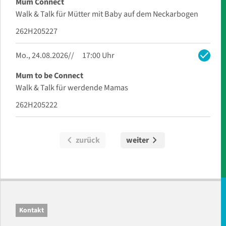
Mum Connect
Walk & Talk für Mütter mit Baby auf dem Neckarbogen
262H205227
check
Mo., 24.08.2026
17:00 Uhr
Mum to be Connect
Walk & Talk für werdende Mamas
262H205222
chevron_left
chevron_right
zurück
weiter
Kontakt