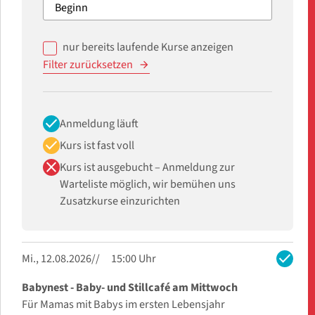
nur bereits laufende Kurse anzeigen
Filter zurücksetzen
check
Anmeldung läuft
check
Kurs ist fast voll
close
Kurs ist ausgebucht – Anmeldung zur
Warteliste möglich, wir bemühen uns
Zusatzkurse einzurichten
check
Mi., 12.08.2026
15:00 Uhr
Babynest - Baby- und Stillcafé am Mittwoch
Für Mamas mit Babys im ersten Lebensjahr