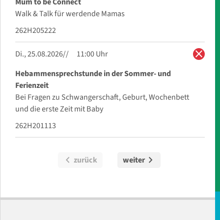
Mum to be Connect
Walk & Talk für werdende Mamas
262H205222
close
Di., 25.08.2026
11:00 Uhr
Hebammensprechstunde in der Sommer- und
Ferienzeit
Bei Fragen zu Schwangerschaft, Geburt, Wochenbett
und die erste Zeit mit Baby
262H201113
chevron_left
chevron_right
zurück
weiter