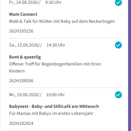
check
Fr., 14.08.2026
9:30 Uhr
Mum Connect
Walk & Talk für Mütter mit Baby auf dem Neckarbogen
262H205226
check
Sa., 15.08.2026
14:30 Uhr
Bunt & queerlig
Offener Treff für Regenbogenfamilien mit ihren
Kindern
262H208506
check
Mi., 19.08.2026
10:00 Uhr
Babynest - Baby- und Stillcafé am Mittwoch
Für Mamas mit Babys im ersten Lebensjahr
262H202924