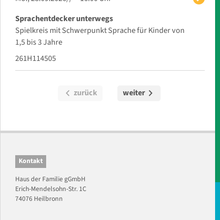
Sprachentdecker unterwegs
Spielkreis mit Schwerpunkt Sprache für Kinder von
1,5 bis 3 Jahre
261H114505
chevron_left
chevron_right
zurück
weiter
Kontakt
Haus der Familie gGmbH
Erich-Mendelsohn-Str. 1C
74076 Heilbronn