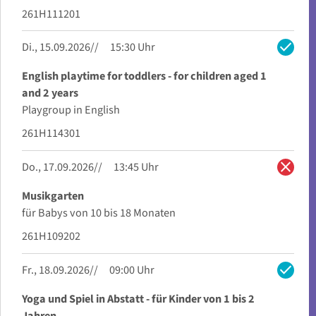
261H111201
check
Di., 15.09.2026
15:30 Uhr
English playtime for toddlers - for children aged 1
and 2 years
Playgroup in English
261H114301
close
Do., 17.09.2026
13:45 Uhr
Musikgarten
für Babys von 10 bis 18 Monaten
261H109202
check
Fr., 18.09.2026
09:00 Uhr
Yoga und Spiel in Abstatt - für Kinder von 1 bis 2
Jahren