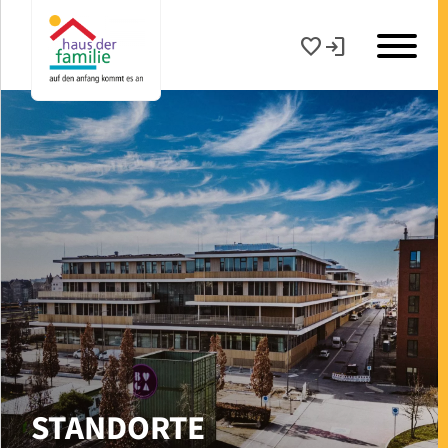
favorite
login
WELLCOME – PRAKTISCHE HILFE NACH DER GEBURT
WILLKOMMEN IN HEILBRONN. BABY, BESUCH FÜR DICH
STANDORTE