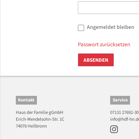
-
M
a
i
A
Angemeldet bleiben
l
n
-
g
Passwort zurücksetzen
A
e
d
m
ABSENDEN
r
e
e
l
s
d
s
e
e
t
Kontakt
Service
o
b
Haus der Familie gGmbH
07131 27692-30
d
l
Erich-Mendelsohn-Str. 1C
info@hdf-hn.d
e
e
74076 Heilbronn
r
i
B