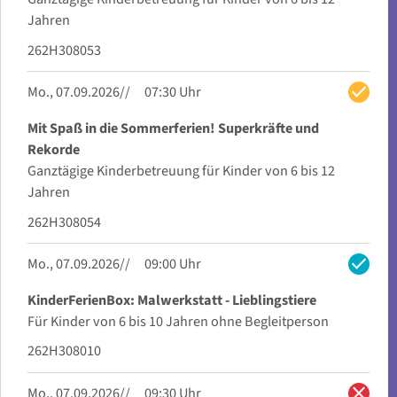
Jahren
262H308053
check
Mo., 07.09.2026
07:30 Uhr
Mit Spaß in die Sommerferien! Superkräfte und
Rekorde
Ganztägige Kinderbetreuung für Kinder von 6 bis 12
Jahren
262H308054
check
Mo., 07.09.2026
09:00 Uhr
KinderFerienBox: Malwerkstatt - Lieblingstiere
Für Kinder von 6 bis 10 Jahren ohne Begleitperson
262H308010
close
Mo., 07.09.2026
09:30 Uhr