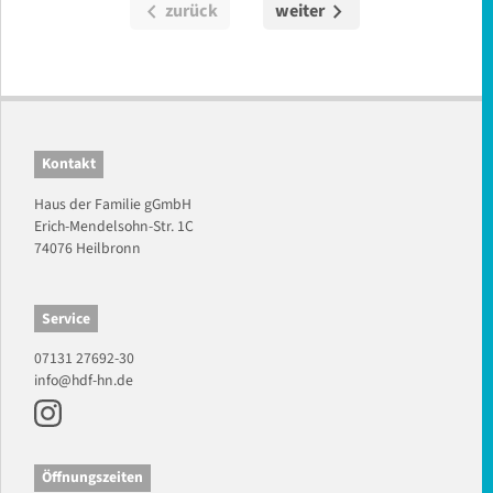
chevron_left
chevron_right
zurück
weiter
Kontakt
Haus der Familie gGmbH
Erich-Mendelsohn-Str. 1C
74076 Heilbronn
Service
07131 27692-30
info@hdf-hn.de
Öffnungszeiten