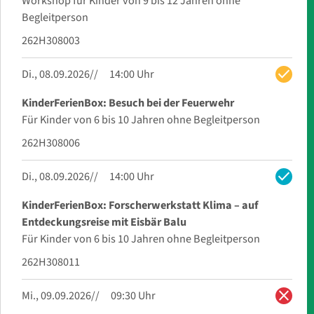
Workshop für Kinder von 9 bis 12 Jahren ohne
Begleitperson
262H308003
check
Di., 08.09.2026
14:00 Uhr
KinderFerienBox: Besuch bei der Feuerwehr
Für Kinder von 6 bis 10 Jahren ohne Begleitperson
262H308006
check
Di., 08.09.2026
14:00 Uhr
KinderFerienBox: Forscherwerkstatt Klima – auf
Entdeckungsreise mit Eisbär Balu
Für Kinder von 6 bis 10 Jahren ohne Begleitperson
262H308011
close
Mi., 09.09.2026
09:30 Uhr