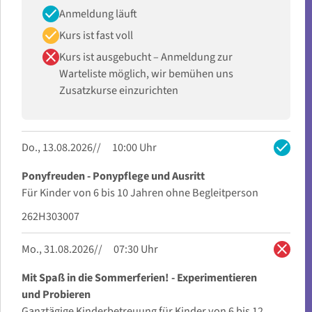
check
Anmeldung läuft
check
Kurs ist fast voll
close
Kurs ist ausgebucht – Anmeldung zur
Warteliste möglich, wir bemühen uns
Zusatzkurse einzurichten
check
Do., 13.08.2026
10:00 Uhr
Ponyfreuden - Ponypflege und Ausritt
Für Kinder von 6 bis 10 Jahren ohne Begleitperson
262H303007
close
Mo., 31.08.2026
07:30 Uhr
Mit Spaß in die Sommerferien! - Experimentieren
und Probieren
Ganztägige Kinderbetreuung für Kinder von 6 bis 12