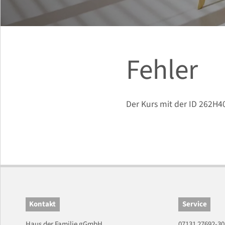
Fehler
Der Kurs mit der ID 262H4
Kontakt
Service
Haus der Familie gGmbH
07131 27692-30