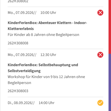
262H308002
close
Mo., 07.09.2026
10:00 Uhr
KinderFerienBox: Abenteuer Klettern - Indoor-
Klettererlebnis
Für Kinder ab 8 Jahren ohne Begleitperson
262H308008
close
Mo., 07.09.2026
12:30 Uhr
KinderFerienBox: Selbstbehauptung und
Selbstverteidigung
Workshop für Kinder von 9 bis 12 Jahren ohne
Begleitperson
262H308003
check
Di., 08.09.2026
14:00 Uhr